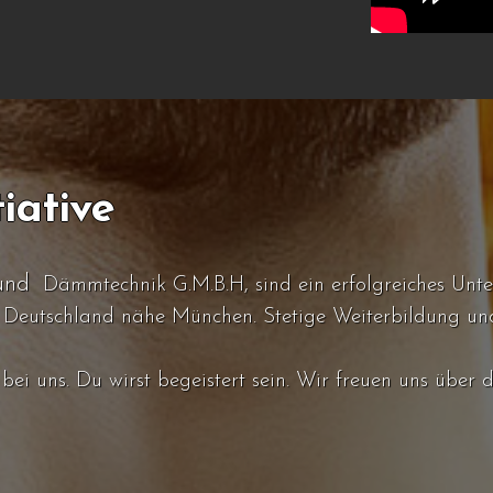
iative
 und
Dämmtechnik G.M.B.H, sind ein erfolgreiches Unter
g Deutschland nähe München. Stetige Weiterbildung u
bei uns. Du wirst begeistert sein. Wir freuen uns übe