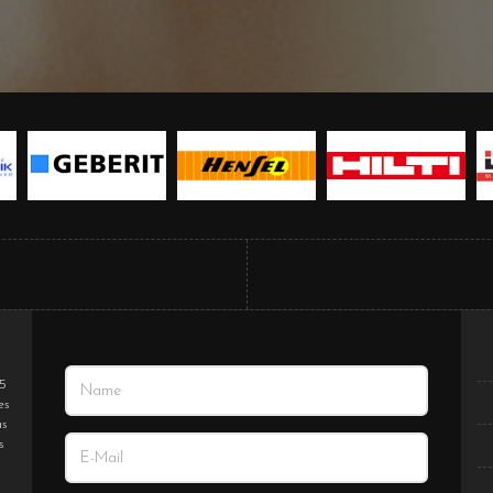
85
es
as
s