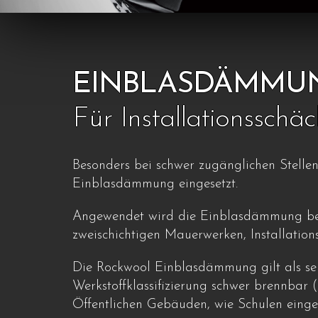
EINBLASDÄMMU
Für Installationssch
Besonders bei schwer zugänglichen Stelle
Einblasdämmung eingesetzt.
Angewendet wird die Einblasdämmung be
zweischichtigen Mauerwerken, Installatio
Die Rockwool Einblasdämmung gilt als 
Werkstoffklassifizierung schwer brennbar (
Öffentlichen Gebäuden, wie Schulen einges