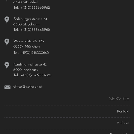
6370 Kitzbühel
Tel.: +43(0)535663962
Salzburgerstrasse 31
6380 St. Johann
Tel.: +43(0)535663962
Westendstraße 123
80339 München
Tel.: +49(0)1748000660
Kaufmannstrasse 42
6020 Innsbruck
Tel.: +43(0)6769554880
office@isolieren.at
SERVICE
Kontakt
Anfahrt